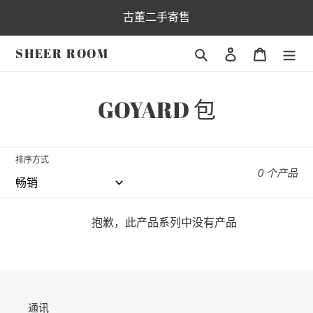
跳
古董二手寄售
到
内
SHEER ROOM
搜索
登录
购物车
容
收
GOYARD 包
藏
:
排序方式
0 个产品
抱歉，此产品系列中没有产品
通讯